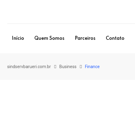
Skip
to
content
Início
Quem Somos
Parceiros
Contato
sindservbarueri.com.br
Business
Finance