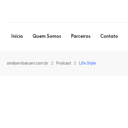
Skip
to
content
Início
Quem Somos
Parceiros
Contato
sindservbarueri.com.br
Podcast
Life Style