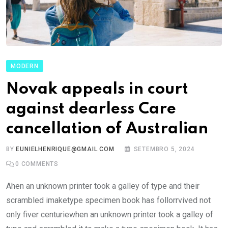
MODERN
Novak appeals in court
against dearless Care
cancellation of Australian
BY
EUNIELHENRIQUE@GMAIL.COM
SETEMBRO 5, 2024
0
COMMENTS
Ahen an unknown printer took a galley of type and their
scrambled imaketype specimen book has follorrvived not
only fiver centuriewhen an unknown printer took a galley of