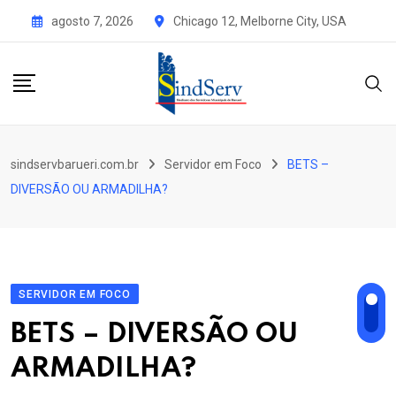
Skip
agosto 7, 2026
Chicago 12, Melborne City, USA
to
content
sindservbarueri.com.br
Servidor em Foco
BETS –
DIVERSÃO OU ARMADILHA?
SERVIDOR EM FOCO
BETS – DIVERSÃO OU
ARMADILHA?