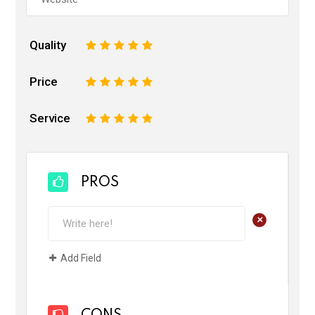
Quality
1
2
3
4
5
Price
1
2
3
4
5
Service
1
2
3
4
5
PROS
+
Add Field